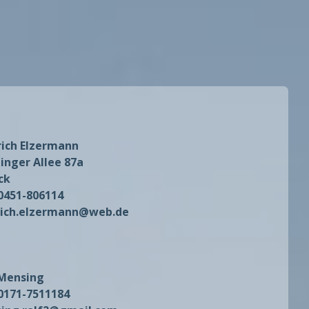
rich Elzermann
inger Allee 87a
ck
 0451-806114
rich.elzermann@web.de
 Mensing
 0171-7511184