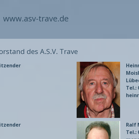
www.asv-trave.de
orstand des A.S.V. Trave
sitzender
Hein
Moisl
Lübe
Tel.:
hein
sitzender
Ralf
Tel.: