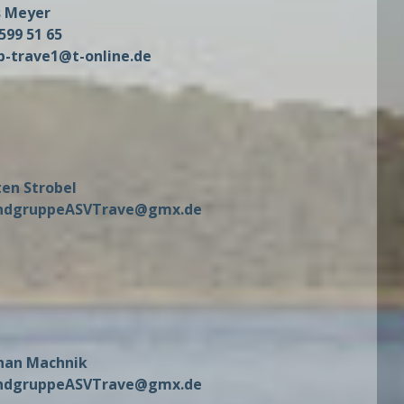
s Meyer
599 51 65
b-trave1@t-online.de
ten Strobel
ndgruppeASVTrave@gmx.de
han Machnik
ndgruppeASVTrave@gmx.de