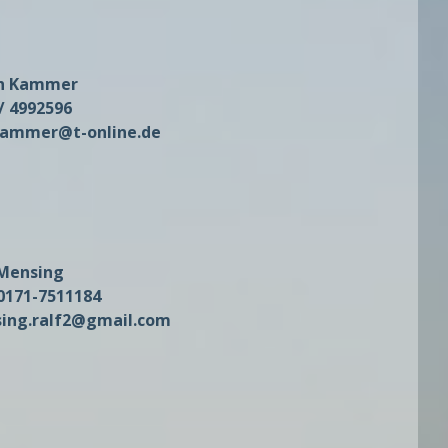
ch Kammer
/ 4992596
.Kammer@t-online.de
 Mensing
 0171-7511184
ing.ralf2@gmail.com