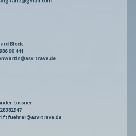
ing.ralf2@gmail.com
gard Block
986 90 441
enwartin@asv-trave.de
ander Lossner
-28382947
hriftfuehrer@asv-trave.de