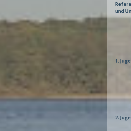
Refere
und U
1. Jug
2. Jug