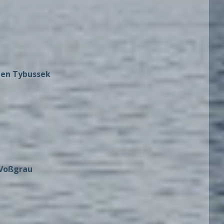
ten Tybussek
Voßgrau