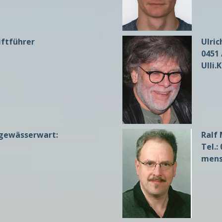
riftführer
Ulri
0451 
Ulli
gewässerwart:
Ralf
Tel.:
mens