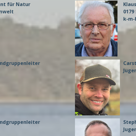
nt für Natur
Klau
mwelt
0179 
k-m-
endgruppenleiter
Cars
Juge
endgruppenleiter
Step
Juge