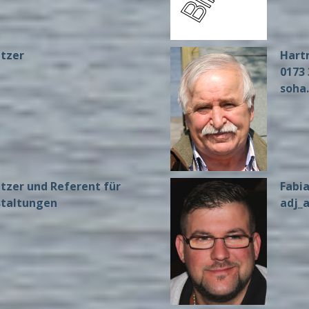
sitzer
Hart
0173 
soha
sitzer und Referent für
Fabi
staltungen
adj_