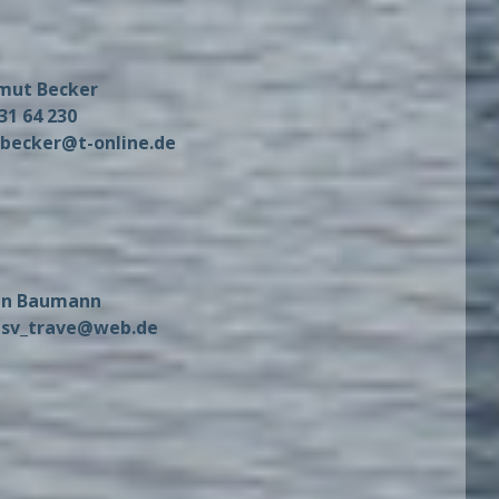
mut Becker
31 64 230
.becker@t-online.de
an Baumann
asv_trave@web.de