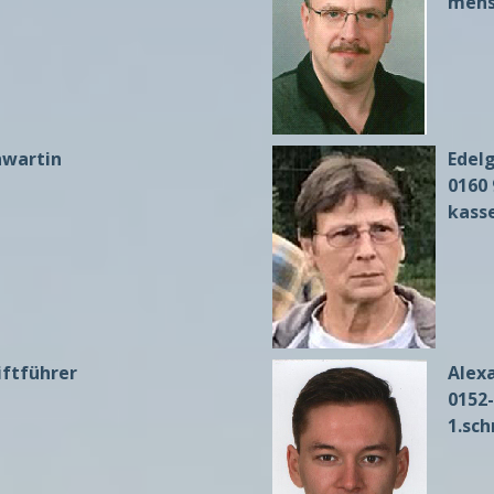
mens
nwartin
Edel
0160 
kass
riftführer
Alex
0152
1.sc